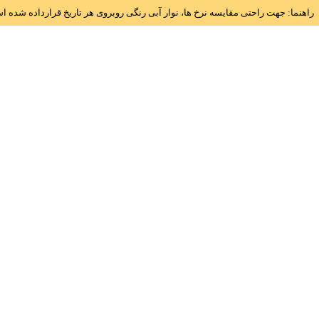
راهنما: جهت راحتی مقایسه نرخ ها، نوار آبی رنگی روبروی هر تاریخ قرارداده شده 