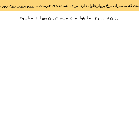
است که به میزان نرخ پرواز طول دارد. برای مشاهده ی جزییات یا رزرو پرواز، روی رو
ارزان ترین نرخ بلیط هواپیما در مسیر تهران مهرآباد به ياسوج